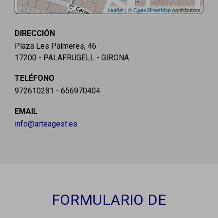
Leaflet
| ©
OpenStreetMap
contributors
DIRECCIÓN
Plaza Les Palmeres, 46
17200 - PALAFRUGELL - GIRONA
TELÉFONO
972610281 - 656970404
EMAIL
info@arteagest.es
FORMULARIO DE