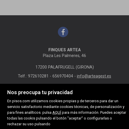
FINQUES ARTEA
Plaza Les Palmeres, 46
17200 PALAFRUGELL (GIRONA)
Telf.: 972610281 - 656970404 -
info@arteagest.es
MAPA WEB
AVISO LEGAL
POLÍTICA DE COOKIES
Nos preocupa tu privacidad
En pisos.com utilizamos cookies propias y de terceros para dar un
servicio satisfactorio mediante cookies técnicas, de personalización y
para fines analíticos. pulsa
AQUÍ
para más información. Puedes aceptar
todas las cookis pulsando el botón "aceptar" o configurarlas o
rechazar su uso pulsando