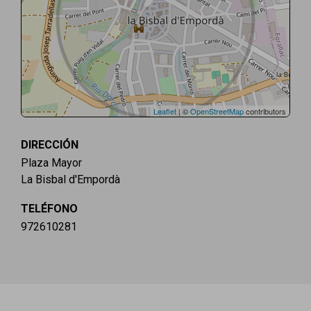
Leaflet
| ©
OpenStreetMap
contributors
DIRECCIÓN
Plaza Mayor
La Bisbal d'Empordà
TELÉFONO
972610281