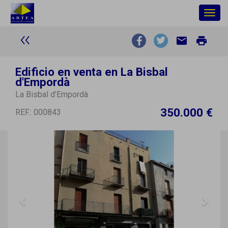
Togg
navig
email
print
Edificio en venta en La Bisbal
d'Empordà
La Bisbal d'Empordà
350.000 €
REF.: 000843