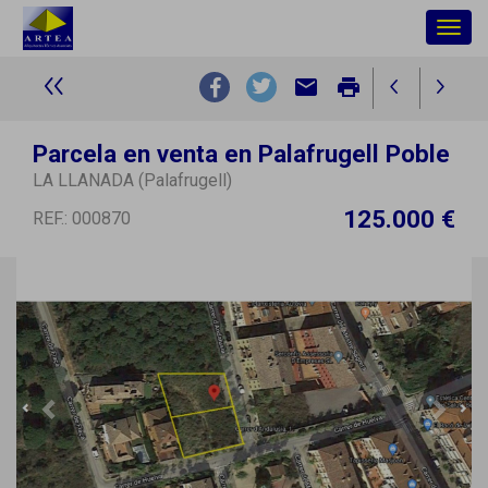
Togg
navig
email
print
Parcela en venta en Palafrugell Poble
LA LLANADA (Palafrugell)
125.000 €
REF.: 000870