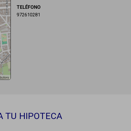
TELÉFONO
972610281
butors
A TU HIPOTECA