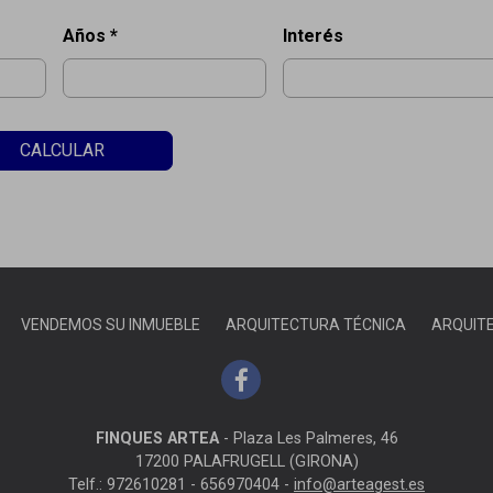
Años *
Interés
CALCULAR
VENDEMOS SU INMUEBLE
ARQUITECTURA TÉCNICA
ARQUIT
FINQUES ARTEA
-
Plaza Les Palmeres, 46
17200 PALAFRUGELL (GIRONA)
Telf.: 972610281 - 656970404 -
info@arteagest.es