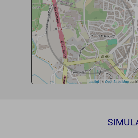
Leaflet
| ©
OpenStreetMap
contri
SIMUL