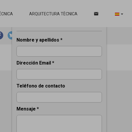
email
ÉCNICA
ARQUITECTURA TÈCNICA
Solicitar información del inmueble
email
print
ANTERIOR
SIGUIENTE
Nombre y apellidos *
Dirección Email *
Teléfono de contacto
Mensaje *