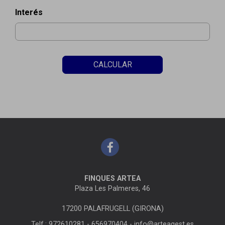
Interés
CALCULAR
FINQUES ARTEA
Plaza Les Palmeres, 46
17200 PALAFRUGELL (GIRONA)
Telf.: 972610281 - 656970404 -
info@arteagest.es