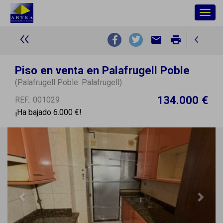
Togg
navig
email
print
Piso en venta en Palafrugell Poble
(Palafrugell Poble. Palafrugell)
134.000 €
REF.: 001029
¡Ha bajado 6.000 €!