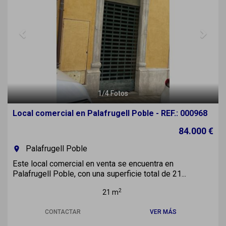
1
/
4
Fotos
Local comercial en Palafrugell Poble - REF.: 000968
84.000 €
Palafrugell Poble
room
Este local comercial en venta se encuentra en
Palafrugell Poble, con una superficie total de 21...
2
21 m
CONTACTAR
VER MÁS