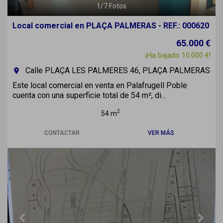
1
/
7
Fotos
Local comercial en PLAÇA PALMERAS - REF.: 000620
65.000 €
¡Ha bajado 10.000 €!
Calle PLAÇA LES PALMERES 46, PLAÇA PALMERAS
room
Este local comercial en venta en Palafrugell Poble
cuenta con una superficie total de 54 m², di...
2
54 m
CONTACTAR
VER MÁS
Previous
Next