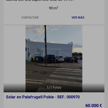
2
99 m
CONTACTAR
VER MÁS
1
/
1
Fotos
Solar en Palafrugell Poble - REF.: 000970
60.000 €