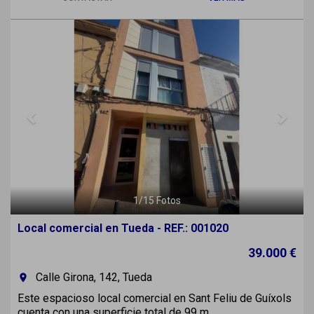
Previous
Next
1
/
15
Fotos
Local comercial en Tueda - REF.: 001020
39.000 €
Calle Girona, 142, Tueda
room
Este espacioso local comercial en Sant Feliu de Guíxols
cuenta con una superficie total de 99 m...