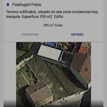
Palafrugell Poble
room
Terreno edificable, situado en una zona residencial muy
tranquila. Superficie 395 m2. Edific...
2
395 m
Solar
CONTACTAR
VER MÁS
Previous
Next
1
/
3
Fotos