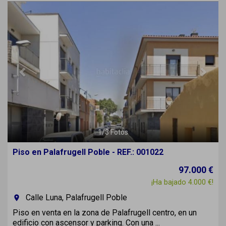
Previous
Next
1
/
3
Fotos
Piso en Palafrugell Poble - REF.: 001022
97.000 €
¡Ha bajado 4.000 €!
Calle Luna, Palafrugell Poble
room
Piso en venta en la zona de Palafrugell centro, en un
edificio con ascensor y parking. Con una ...