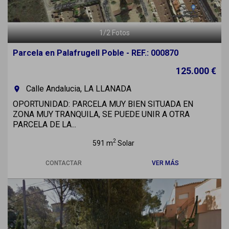
1
/
2
Fotos
Parcela en Palafrugell Poble - REF.: 000870
125.000 €
Calle Andalucia, LA LLANADA
room
OPORTUNIDAD: PARCELA MUY BIEN SITUADA EN
ZONA MUY TRANQUILA, SE PUEDE UNIR A OTRA
PARCELA DE LA...
2
591 m
Solar
CONTACTAR
VER MÁS
Previous
Next