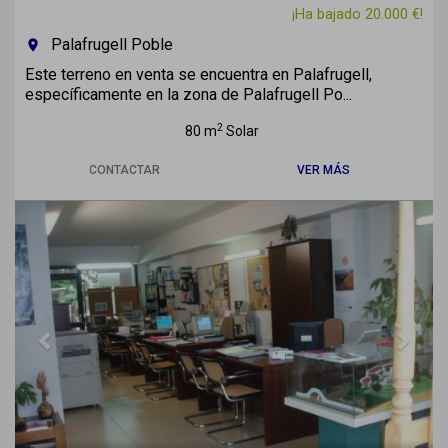
¡Ha bajado 20.000 €!
Palafrugell Poble
room
Este terreno en venta se encuentra en Palafrugell,
específicamente en la zona de Palafrugell Po...
2
80 m
Solar
CONTACTAR
VER MÁS
Previous
Next