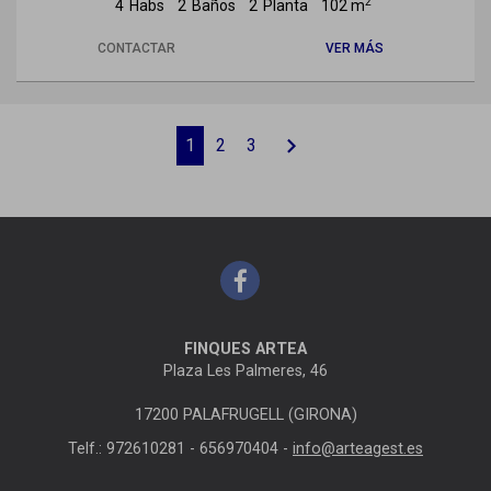
2
4
Habs
2
Baños
2
Planta
102 m
CONTACTAR
VER MÁS
chevron_right
1
2
3
FINQUES ARTEA
Plaza Les Palmeres, 46
17200 PALAFRUGELL (GIRONA)
Telf.: 972610281 - 656970404 -
info@arteagest.es