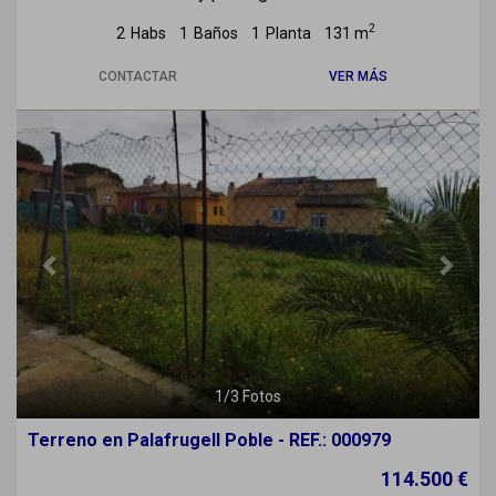
2
2
Habs
1
Baños
1
Planta
131 m
CONTACTAR
VER MÁS
Previous
Next
1
/
3
Fotos
Terreno en Palafrugell Poble - REF.: 000979
114.500 €