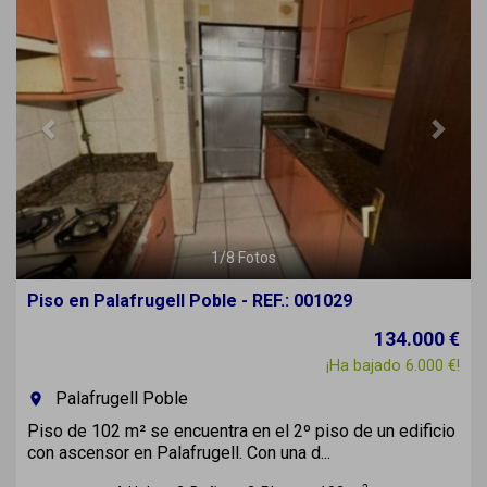
1
/
8
Fotos
Piso en Palafrugell Poble - REF.: 001029
134.000 €
¡Ha bajado 6.000 €!
Palafrugell Poble
room
Piso de 102 m² se encuentra en el 2º piso de un edificio
con ascensor en Palafrugell. Con una d...