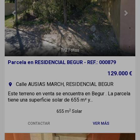
1
/
2
Fotos
Parcela en RESIDENCIAL BEGUR - REF.: 000879
129.000 €
Calle AUSIAS MARCH, RESIDENCIAL BEGUR
room
Este terreno en venta se encuentra en Begur . La parcela
tiene una superficie solar de 655 m² y...
2
655 m
Solar
CONTACTAR
VER MÁS
Previous
Next