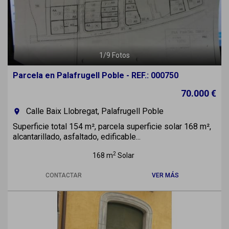
1
/
9
Fotos
Parcela en Palafrugell Poble - REF.: 000750
70.000 €
Calle Baix Llobregat, Palafrugell Poble
room
Superficie total 154 m², parcela superficie solar 168 m²,
alcantarillado, asfaltado, edificable...
2
168 m
Solar
CONTACTAR
VER MÁS
Previous
Next