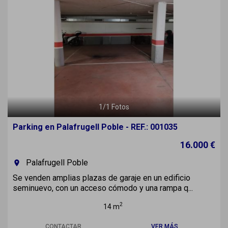
1
/
1
Fotos
Parking en Palafrugell Poble - REF.: 001035
16.000 €
Palafrugell Poble
room
Se venden amplias plazas de garaje en un edificio
seminuevo, con un acceso cómodo y una rampa q...
2
14 m
CONTACTAR
VER MÁS