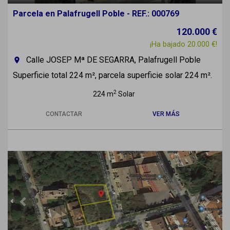
Parcela en Palafrugell Poble - REF.: 000769
120.000 €
¡Ha bajado 20.000 €!
Calle JOSEP Mª DE SEGARRA, Palafrugell Poble
room
Superficie total 224 m², parcela superficie solar 224 m².
2
224 m
Solar
CONTACTAR
VER MÁS
Previous
Next