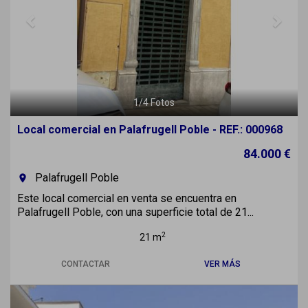
1
/
4
Fotos
Local comercial en Palafrugell Poble - REF.: 000968
84.000 €
Palafrugell Poble
room
Este local comercial en venta se encuentra en
Palafrugell Poble, con una superficie total de 21...
2
21 m
CONTACTAR
VER MÁS
Previous
Next