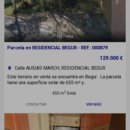
1
/
2
Fotos
Parcela en RESIDENCIAL BEGUR - REF.: 000879
129.000 €
Calle AUSIAS MARCH, RESIDENCIAL BEGUR
room
Este terreno en venta se encuentra en Begur . La parcela
tiene una superficie solar de 655 m² y...
2
655 m
Solar
CONTACTAR
VER MÁS
Previous
Next