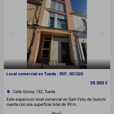
Previous
Next
1
/
15
Fotos
Local comercial en Tueda - REF.: 001020
39.000 €
Calle Girona, 142, Tueda
room
Este espacioso local comercial en Sant Feliu de Guíxols
cuenta con una superficie total de 99 m...
2
99 m