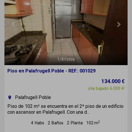
1
/
8
Fotos
Piso en Palafrugell Poble - REF.: 001029
134.000 €
¡Ha bajado 6.000 €!
Palafrugell Poble
room
Piso de 102 m² se encuentra en el 2º piso de un edificio
con ascensor en Palafrugell. Con una d...
2
4
Habs
2
Baños
2
Planta
102 m