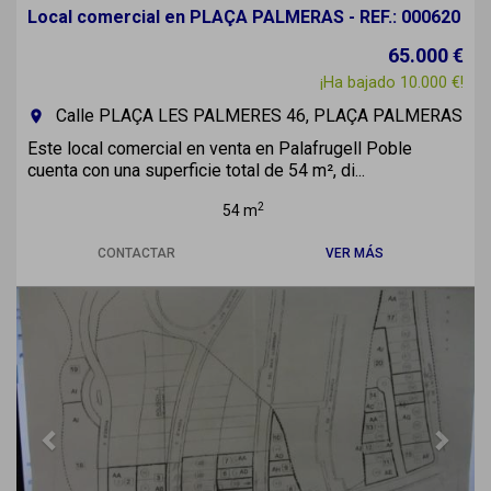
Local comercial en PLAÇA PALMERAS - REF.: 000620
65.000 €
¡Ha bajado 10.000 €!
Calle PLAÇA LES PALMERES 46, PLAÇA PALMERAS
room
Este local comercial en venta en Palafrugell Poble
cuenta con una superficie total de 54 m², di...
2
54 m
CONTACTAR
VER MÁS
Previous
Next