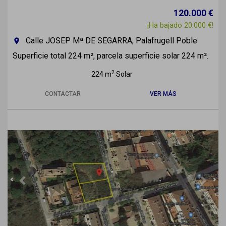
120.000 €
¡Ha bajado 20.000 €!
Calle JOSEP Mª DE SEGARRA, Palafrugell Poble
room
Superficie total 224 m², parcela superficie solar 224 m².
2
224 m
Solar
CONTACTAR
VER MÁS
Previous
Next