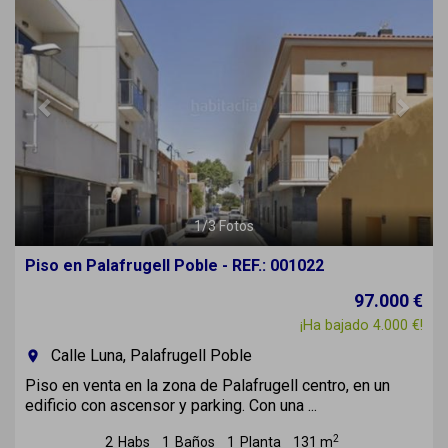
1
/
3
Fotos
Piso en Palafrugell Poble - REF.: 001022
97.000 €
¡Ha bajado 4.000 €!
Calle Luna, Palafrugell Poble
room
Piso en venta en la zona de Palafrugell centro, en un
edificio con ascensor y parking. Con una ...
2
2
Habs
1
Baños
1
Planta
131 m