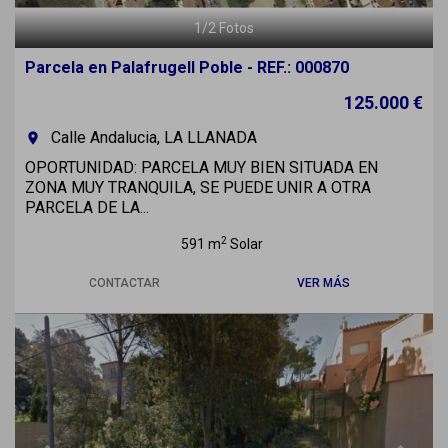
1
/
2
Fotos
Parcela en Palafrugell Poble - REF.: 000870
125.000 €
Calle Andalucia, LA LLANADA
room
OPORTUNIDAD: PARCELA MUY BIEN SITUADA EN
ZONA MUY TRANQUILA, SE PUEDE UNIR A OTRA
PARCELA DE LA...
2
591 m
Solar
CONTACTAR
VER MÁS
Previous
Next