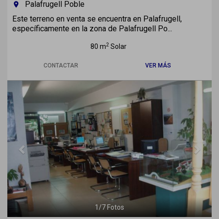
Palafrugell Poble
room
Este terreno en venta se encuentra en Palafrugell,
específicamente en la zona de Palafrugell Po...
2
80 m
Solar
CONTACTAR
VER MÁS
Previous
Next
1
/
7
Fotos