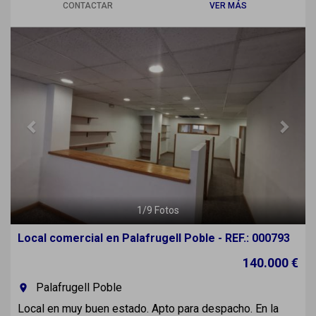
CONTACTAR
VER MÁS
Previous
Next
1
/
9
Fotos
Local comercial en Palafrugell Poble - REF.: 000793
140.000 €
Palafrugell Poble
room
Local en muy buen estado. Apto para despacho. En la