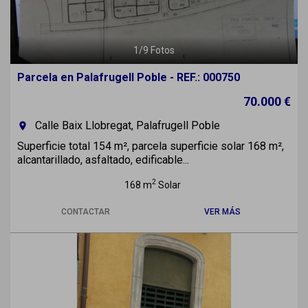
1
/
9
Fotos
Parcela en Palafrugell Poble - REF.: 000750
70.000 €
Calle Baix Llobregat, Palafrugell Poble
room
Superficie total 154 m², parcela superficie solar 168 m²,
alcantarillado, asfaltado, edificable...
2
168 m
Solar
CONTACTAR
VER MÁS
Previous
Next