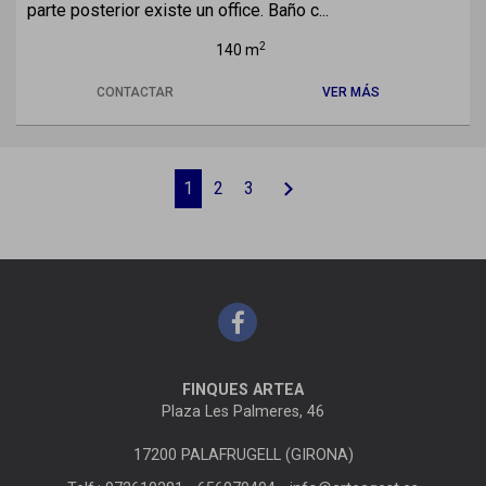
parte posterior existe un office. Baño c...
2
140 m
CONTACTAR
VER MÁS
chevron_right
1
2
3
FINQUES ARTEA
Plaza Les Palmeres, 46
17200 PALAFRUGELL (GIRONA)