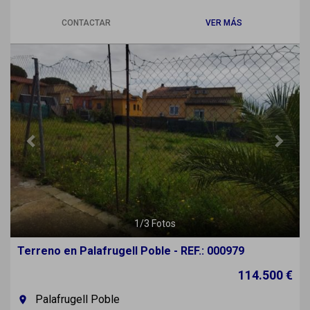
CONTACTAR
VER MÁS
Previous
Next
1
/
3
Fotos
Terreno en Palafrugell Poble - REF.: 000979
114.500 €
Palafrugell Poble
room